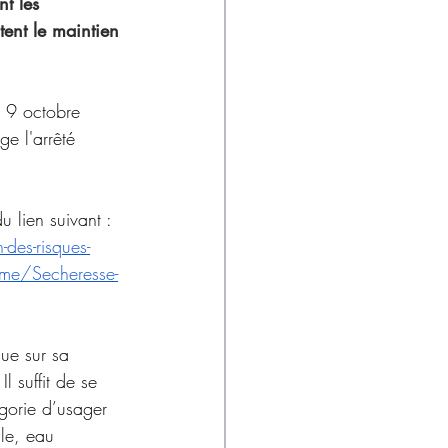
t les 
tent le maintien 
 9 octobre 
e l'arrêté 
u lien suivant : 
des-risques-
Dome/Secheresse-
que sur sa 
l suffit de se 
égorie d’usager 
lle, eau 