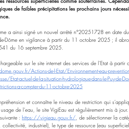
les ressources superficielles comme souterraines. Cependan
iques de faibles précipitations les prochains jours nécessi
ance.
Dôme a ainsi signé un nouvel arrêté n°20251728 en date du
e-Dôme en vigilance à partir du 11 octobre 2025 ; il abrog
1541 du 16 septembre 2025.
rgeable sur le site internet des services de l'Etat à partir d
me.gouv.fr/Actions-de-l-Etat/Environnement-eau-prevention-
e/Etat-actuel-de-la-situation-hydrologique-dans-le-Puy-de-
strictions-a-compter-du-11-octobre-2025
ompréhension et connaître le niveau de restriction qui s’appli
age de l’eau, le site VigiEau est régulièrement mis à jour. I
suivante : 
https://vigieau.gouv.fr/
, de sélectionner la cat
r, collectivité, industriel), le type de ressource (eau superficie