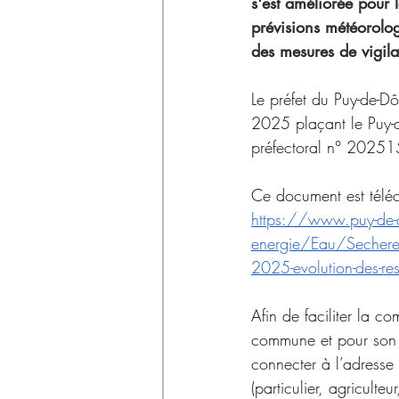
Déchets
s'est améliorée pour 
prévisions météorolog
des mesures de vigil
Le préfet du Puy-de-
2025 plaçant le Puy-d
préfectoral n° 2025
Ce document est télécha
https://www.puy-de-do
energie/Eau/Secheress
2025-evolution-des-re
Afin de faciliter la c
commune et pour son us
connecter à l’adresse 
(particulier, agriculteu