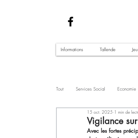
Informations
Tallende
Je
Tout
Services Social
Economie
15 oct. 2025
1 min de lect
Santé - Covid-19
Culture Manif
Vigilance su
Avec les fortes préci