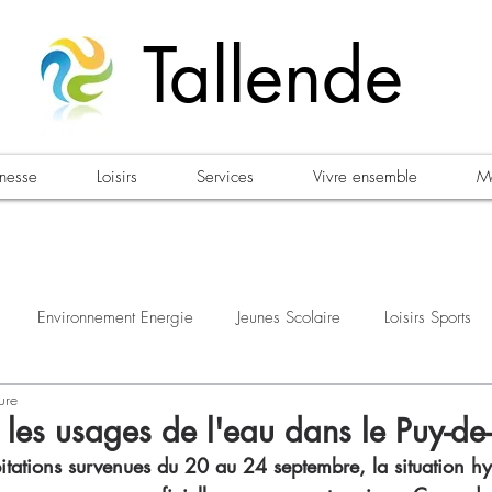
Tallende
unesse
Loisirs
Services
Vivre ensemble
Ma
Environnement Energie
Jeunes Scolaire
Loisirs Sports
ure
estations
Urbanisme Habitat
Sécurité
Emploi
Élec
r les usages de l'eau dans le Puy-d
pitations survenues du 20 au 24 septembre, la situation h