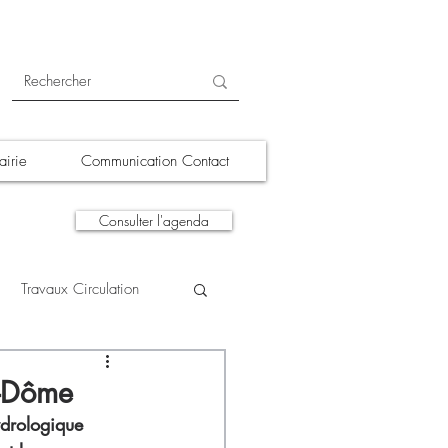
irie
Communication Contact
Consulter l'agenda
Travaux Circulation
tions
A la une
e-Dôme
ydrologique 