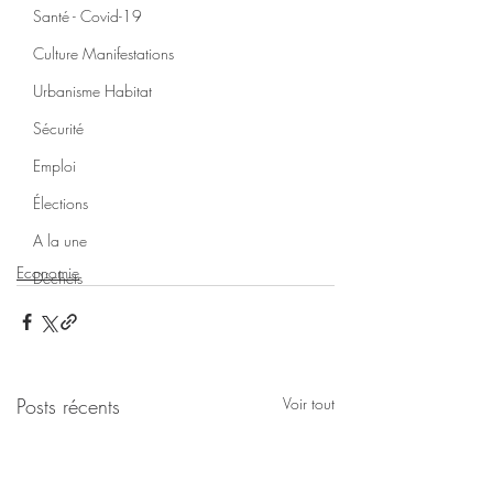
Santé - Covid-19
Culture Manifestations
Urbanisme Habitat
Sécurité
Emploi
Élections
A la une
Economie
Déchets
Posts récents
Voir tout