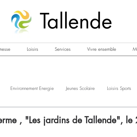
Tallende
unesse
Loisirs
Services
Vivre ensemble
Ma
Environnement Energie
Jeunes Scolaire
Loisirs Sports
estations
Urbanisme Habitat
Sécurité
Emploi
Élec
ferme , "Les jardins de Tallende", le