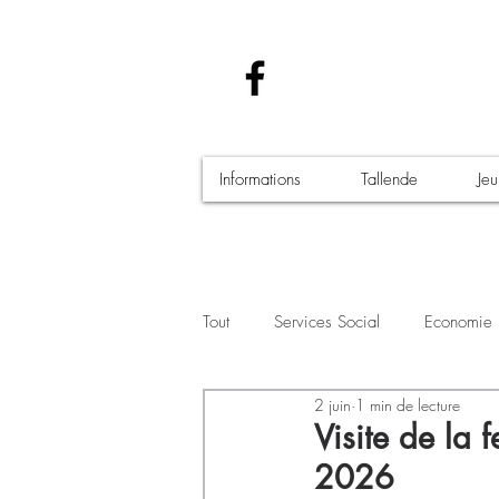
Informations
Tallende
Je
Tout
Services Social
Economie
2 juin
1 min de lecture
Santé - Covid-19
Culture Manif
Visite de la 
2026