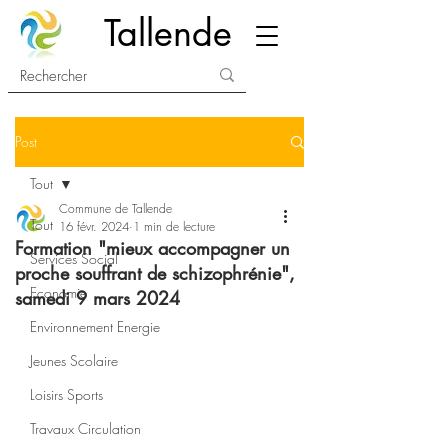
Tallende
Post
Tout
Commune de Tallende
Tout
16 févr. 2024
1 min de lecture
Formation "mieux accompagner un
Services Social
proche souffrant de schizophrénie",
Economie
samedi 9 mars 2024
Environnement Energie
Jeunes Scolaire
Loisirs Sports
Travaux Circulation