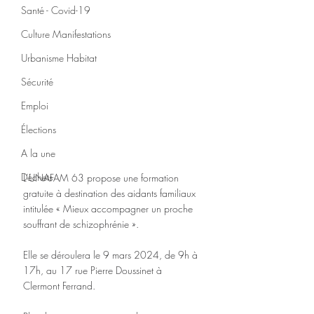
Santé - Covid-19
Culture Manifestations
Urbanisme Habitat
Sécurité
Emploi
Élections
A la une
Déchets
L’UNAFAM 63 propose une formation 
gratuite à destination des aidants familiaux 
intitulée « Mieux accompagner un proche 
souffrant de schizophrénie ».
Elle se déroulera le 9 mars 2024, de 9h à 
17h, au 17 rue Pierre Doussinet à 
Clermont Ferrand.