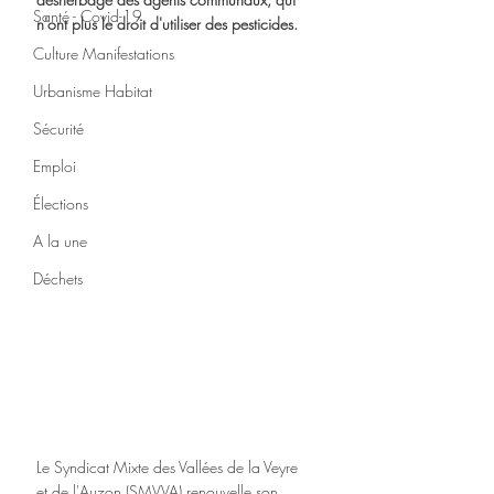
Santé - Covid-19
n'ont plus le droit d'utiliser des pesticides.
Culture Manifestations
Urbanisme Habitat
Sécurité
Emploi
Élections
A la une
Déchets
Le Syndicat Mixte des Vallées de la Veyre 
et de l'Auzon (SMVVA) renouvelle son 