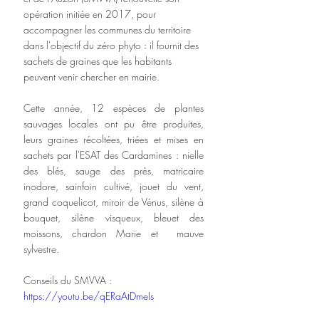
opération initiée en 2017, pour 
accompagner les communes du territoire 
dans l'objectif du zéro phyto : il fournit des 
sachets de graines que les habitants 
peuvent venir chercher en mairie.
Cette année, 12 espèces de plantes 
sauvages locales ont pu être produites, 
leurs graines récoltées, triées et mises en 
sachets par l'ESAT des Cardamines : nielle 
des blés, sauge des près, matricaire 
inodore, sainfoin cultivé, jouet du vent, 
grand coquelicot, miroir de Vénus, silène à 
bouquet, silène visqueux, bleuet des 
moissons, chardon Marie et  mauve 
sylvestre. 
Conseils du SMVVA :
https://youtu.be/qERaAtDmeIs