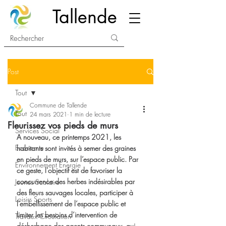
Tallende
Post
Tout
Commune de Tallende
Tout
24 mars 2021
1 min de lecture
Fleurissez vos pieds de murs
Services Social
A nouveau, ce printemps 2021, les 
Economie
habitants sont invités à semer des graines 
en pieds de murs
, sur l’espace public. Par 
Environnement Energie
ce geste, l'objectif est de favoriser la 
concurrence des herbes indésirables par 
Jeunes Scolaire
des fleurs sauvages locales, participer à 
Loisirs Sports
l’embellissement de l’espace public et 
limiter les besoins d’intervention de 
Travaux Circulation
désherbage des agents communaux, qui 