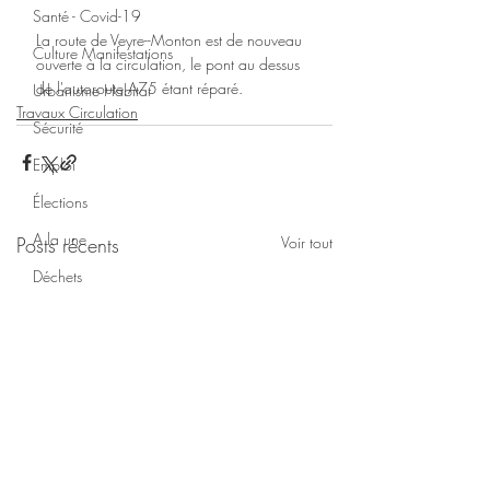
Santé - Covid-19
La route de Veyre--Monton est de nouveau 
Culture Manifestations
ouverte à la circulation, le pont au dessus 
de l'autoroute A75 étant réparé.
Urbanisme Habitat
Travaux Circulation
Sécurité
Emploi
Élections
A la une
Posts récents
Voir tout
Déchets