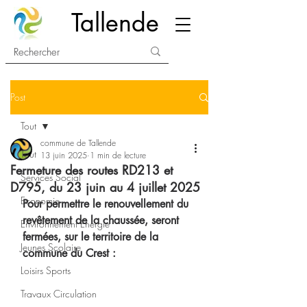
Tallende
Post
Tout
commune de Tallende
Tout
13 juin 2025
1 min de lecture
Fermeture des routes RD213 et
Services Social
D795, du 23 juin au 4 juillet 2025
Economie
Pour permettre le renouvellement du 
revêtement de la chaussée, seront 
Environnement Energie
fermées, sur le territoire de la 
Jeunes Scolaire
commune du Crest :
Loisirs Sports
Travaux Circulation