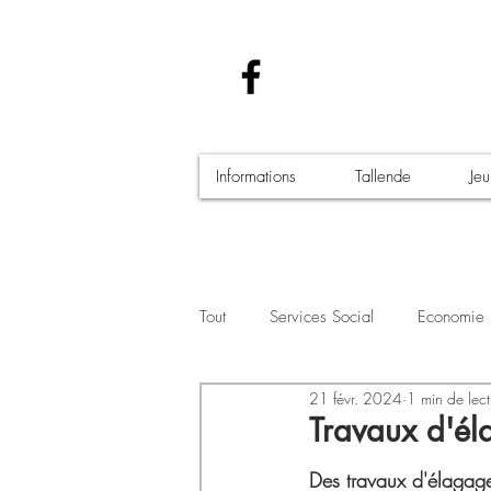
Informations
Tallende
Je
Tout
Services Social
Economie
21 févr. 2024
1 min de lect
Santé - Covid-19
Culture Manif
Travaux d'él
Des travaux d'élagage