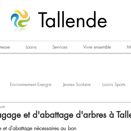
Tallende
unesse
Loisirs
Services
Vivre ensemble
Ma
Environnement Energie
Jeunes Scolaire
Loisirs Sports
ure
estations
Urbanisme Habitat
Sécurité
Emploi
Élec
agage et d'abattage d'arbres à Tal
 et d'abattage nécessaires au bon 