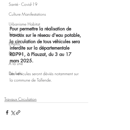
Santé - Covid-19
Culture Manifestations
Urbanisme Habitat
Pour permettre la réalisation de 
Sécurité
travaux sur le réseau d'eau potable, 
la circulation de tous véhicules sera 
Emploi
interdite sur la départementale 
Élections
RD791, à Plauzat, du 3 au 17 
mars 2025. 
A la une
Déchets
Les véhicules seront déviés notamment sur 
la commune de Tallende.
Travaux Circulation