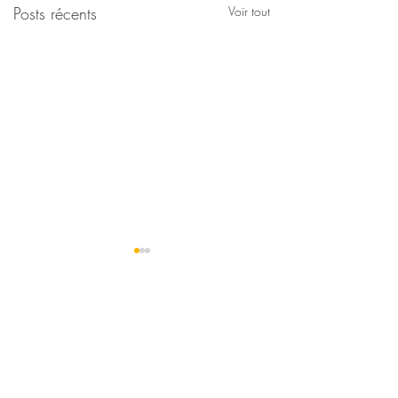
Posts récents
Voir tout
A75 Coudes-Issoire :
Info travaux :