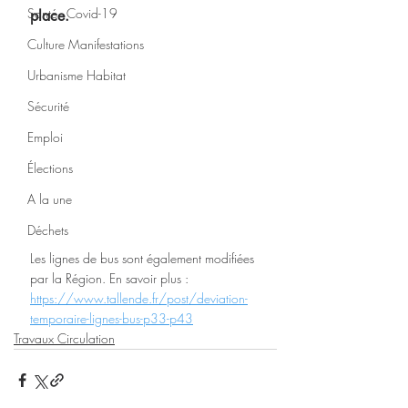
Santé - Covid-19
place. 
Culture Manifestations
Urbanisme Habitat
Sécurité
Emploi
Élections
A la une
Déchets
Les lignes de bus sont également modifiées 
par la Région. En savoir plus : 
https://www.tallende.fr/post/deviation-
temporaire-lignes-bus-p33-p43
Travaux Circulation