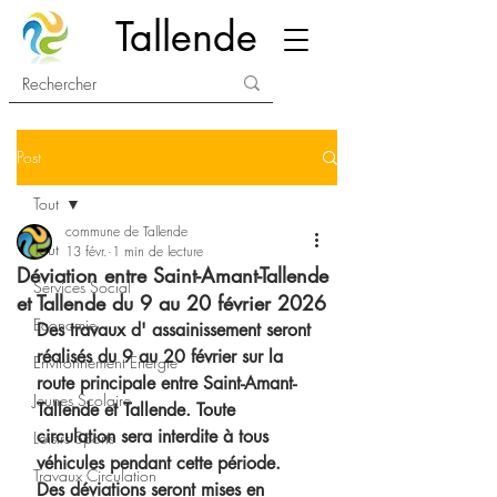
Tallende
Post
Tout
commune de Tallende
Tout
13 févr.
1 min de lecture
Déviation entre Saint-Amant-Tallende
Services Social
et Tallende du 9 au 20 février 2026
Economie
Des travaux d' assainissement seront 
réalisés du 9 au 20 février sur la 
Environnement Energie
route principale entre Saint-Amant-
Jeunes Scolaire
Tallende et Tallende. Toute 
circulation sera interdite à tous 
Loisirs Sports
véhicules pendant cette période. 
Travaux Circulation
Des déviations seront mises en 