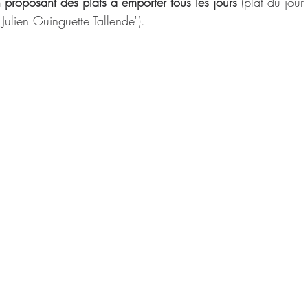
en proposant des plats à emporter tous les jours 
(plat du jour
ulien Guinguette Tallende").