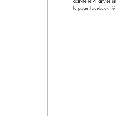
Déchets
activité le 4 janvier 
la page Facebook "@ J