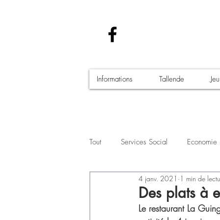
Informations
Tallende
Je
Tout
Services Social
Economie
4 janv. 2021
1 min de lect
Santé - Covid-19
Culture Manif
Des plats à e
Le restaurant La Guing