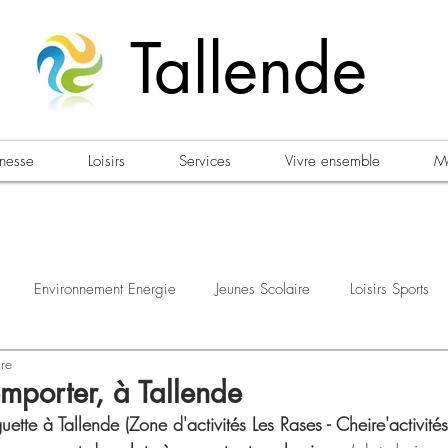
Tallende
unesse
Loisirs
Services
Vivre ensemble
Ma
Environnement Energie
Jeunes Scolaire
Loisirs Sports
ure
estations
Urbanisme Habitat
Sécurité
Emploi
Élec
mporter, à Tallende
uette à Tallende (Zone d'activités Les Rases - Cheire'activité