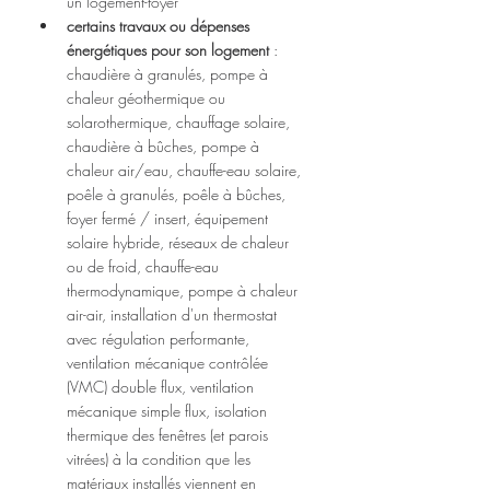
un logement-foyer
certains travaux ou dépenses 
énergétiques pour son logement 
: 
chaudière à granulés, pompe à 
chaleur géothermique ou 
solarothermique, chauffage solaire, 
chaudière à bûches, pompe à 
chaleur air/eau, chauffe-eau solaire, 
poêle à granulés, poêle à bûches, 
foyer fermé / insert, équipement 
solaire hybride, réseaux de chaleur 
ou de froid, chauffe-eau 
thermodynamique, pompe à chaleur 
air-air, installation d'un thermostat 
avec régulation performante, 
ventilation mécanique contrôlée 
(VMC) double flux, ventilation 
mécanique simple flux, isolation 
thermique des fenêtres (et parois 
vitrées) à la condition que les 
matériaux installés viennent en 