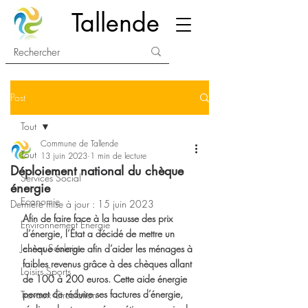
Tallende
Post
Tout
Commune de Tallende
Tout
13 juin 2023
1 min de lecture
Déploiement national du chèque
Services Social
énergie
Economie
Dernière mise à jour :
15 juin 2023
Afin de faire face à la hausse des prix 
Environnement Energie
d’énergie, l’État a décidé de mettre un 
Jeunes Scolaire
chèque énergie afin d’aider les ménages à 
faibles revenus grâce à des chèques allant 
Loisirs Sports
de 100 à 200 euros. Cette aide énergie 
permet de réduire ses factures d’énergie, 
Travaux Circulation