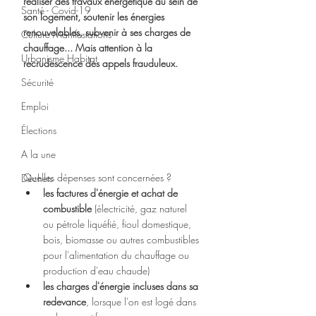
réaliser des travaux énergétique au sein de 
Santé - Covid-19
son logement, soutenir les énergies 
renouvelables, subvenir à ses charges de 
Culture Manifestations
chauffage... Mais attention à la 
Urbanisme Habitat
recrudescence des appels frauduleux. 
Sécurité
Emploi
Élections
A la une
Quelles dépenses sont concernées ?
Déchets
les factures d'énergie et achat de 
combustible
 (électricité, gaz naturel 
ou pétrole liquéfié, fioul domestique, 
bois, biomasse ou autres combustibles 
pour l'alimentation du chauffage ou 
production d'eau chaude)
les charges d'énergie incluses dans sa 
redevance
, lorsque l'on est logé dans 