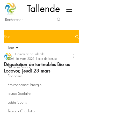
Tallende
Post
Tout
Commune de Tallende
Tout
16 mars 2023
1 min de lecture
Dégustation de tartinables Bio au
Services Social
Locavor, jeudi 23 mars
Economie
Environnement Energie
Jeunes Scolaire
Loisirs Sports
Travaux Circulation