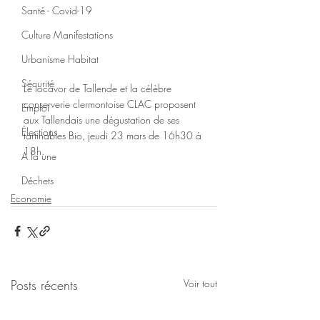
Santé - Covid-19
Culture Manifestations
Urbanisme Habitat
Sécurité
Le locavor de Tallende et la célèbre 
conserverie clermontoise CLAC proposent 
Emploi
aux Tallendais une dégustation de ses 
Élections
tartinables Bio, jeudi 23 mars de 16h30 à 
18h.
A la une
Déchets
Economie
Posts récents
Voir tout