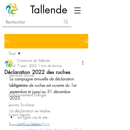
Tallende
Post
Tout
Commune de Tallende
Tout
7 sept. 2022
1 min de lecture
Déclaration 2022 des ruches
Services Social
La campagne annuelle de déclaration 
Economie
obligatoire de ruches est ouverte du 1er 
septembre et jusqu'au 31 décembre 
Environnement Energie
2022. 
Jeunes Scolaire
La déclaration se réalise 
Loisirs Sports
en ligne via le site : 
https://agriculture-
Travaux Circulation
portail.6tzen.fr/default/requests/Cerf