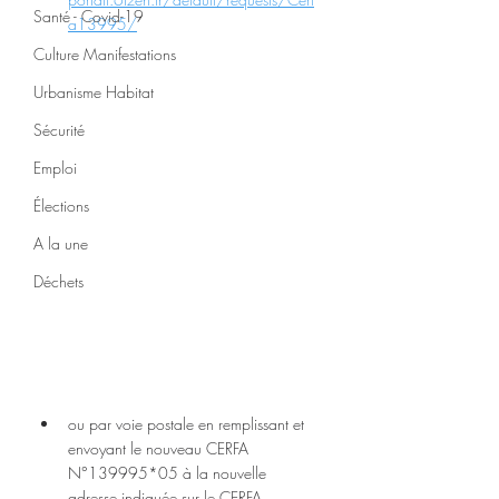
Santé - Covid-19
a13995/
Culture Manifestations
Urbanisme Habitat
Sécurité
Emploi
Élections
A la une
Déchets
ou par voie postale en remplissant et 
envoyant le nouveau CERFA 
N°139995*05 à la nouvelle 
adresse indiquée sur le CERFA.