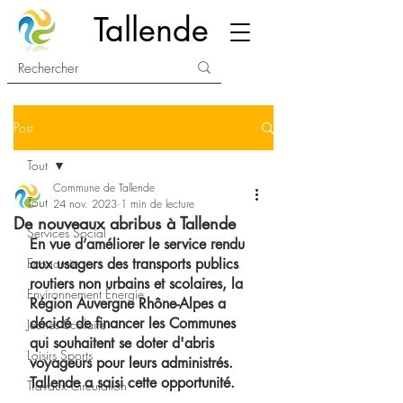
Tallende
Post
Tout
Commune de Tallende
Tout
24 nov. 2023
1 min de lecture
De nouveaux abribus à Tallende
Services Social
En vue d’améliorer le service rendu 
Economie
aux usagers des transports publics 
routiers non urbains et scolaires, la 
Environnement Energie
Région Auvergne Rhône-Alpes a 
décidé de financer les Communes 
Jeunes Scolaire
qui souhaitent se doter d'abris 
Loisirs Sports
voyageurs pour leurs administrés. 
Tallende a saisi cette opportunité.
Travaux Circulation