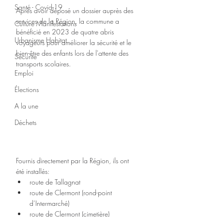
Santé - Covid-19
Après avoir déposé un dossier auprès des 
services de la Région, la commune a 
Culture Manifestations
bénéficié en 2023 de quatre abris 
Urbanisme Habitat
voyageurs pour améliorer la sécurité et le 
bien-être des enfants lors de l'attente des 
Sécurité
transports scolaires.
Emploi
Élections
A la une
Déchets
Fournis directement par la Région, ils ont 
été installés:
route de Tallagnat
route de Clermont (rond-point 
d’Intermarché)
route de Clermont (cimetière)