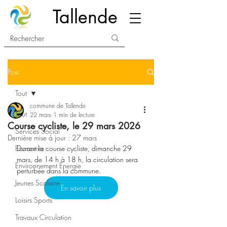
Tallende
Post
Tout
commune de Tallende
Tout
22 mars
1 min de lecture
Course cycliste, le 29 mars 2026
Services Social
Dernière mise à jour :
27 mars
Economie
Durant la course cycliste, dimanche 29 
mars, de 14 h à 18 h, la circulation sera 
Environnement Energie
perturbée dans la commune. 
Jeunes Scolaire
En savoir plus
Loisirs Sports
Travaux Circulation