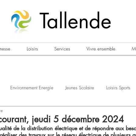
Tallende
unesse
Loisirs
Services
Vivre ensemble
Ma
Environnement Energie
Jeunes Scolaire
Loisirs Sports
re
estations
Urbanisme Habitat
Sécurité
Emploi
Élec
courant, jeudi 5 décembre 2024
ualité de la distribution électrique et de répondre aux beso
éaliser des travaux sur le réseau électrique de plusieurs q