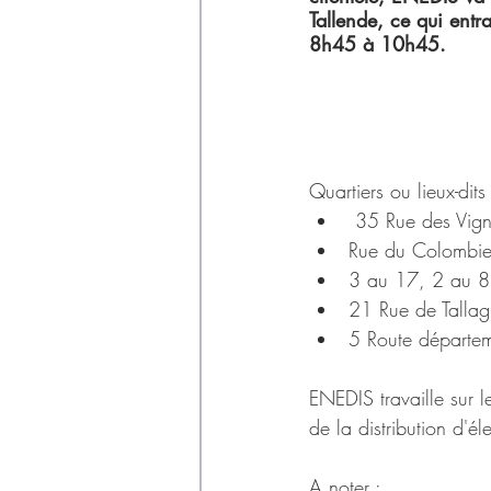
Déchets
Tallende, ce qui entr
8h45 à 10h45.
Quartiers ou lieux-dit
 35 Rue des Vig
Rue du Colombie
3 au 17, 2 au 8
21 Rue de Tallag
5 Route départe
ENEDIS travaille sur le
de la distribution d'éle
A noter :