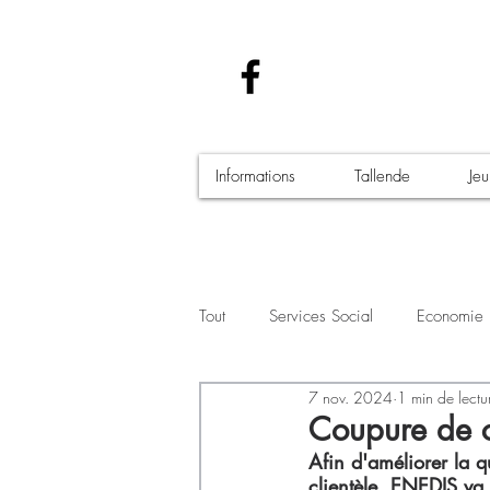
Informations
Tallende
Je
Tout
Services Social
Economie
7 nov. 2024
1 min de lectu
Santé - Covid-19
Culture Manif
Coupure de 
Afin d'améliorer la q
clientèle, ENEDIS va r