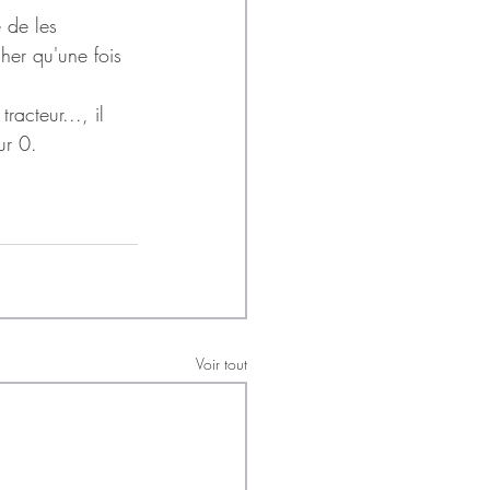
 de les 
her qu'une fois 
acteur..., il 
ur 0. 
Voir tout