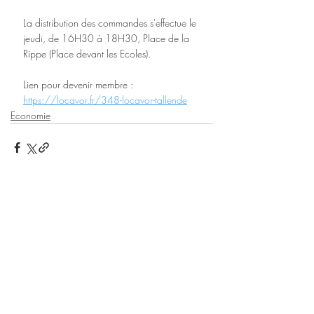
La distribution des commandes s'effectue
le 
jeudi,
de 16H30 à 18H30, Place de la 
Rippe (Place devant les Ecoles).
Lien pour devenir membre : 
https://locavor.fr/348-locavor-tallende
Economie
Posts récents
Voir tout