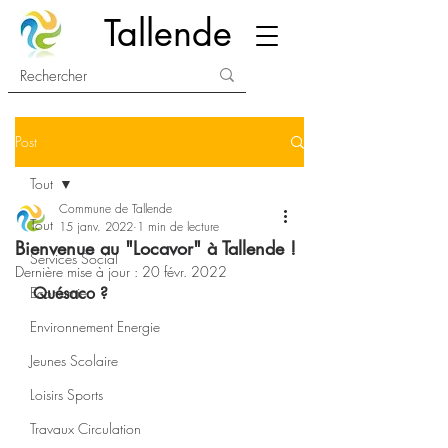
Tallende
Post
Tout
Commune de Tallende
Tout
15 janv. 2022
1 min de lecture
Bienvenue au "Locavor" à Tallende !
Services Social
Dernière mise à jour :
20 févr. 2022
Economie
Quésaco ?
Environnement Energie
Jeunes Scolaire
Loisirs Sports
Travaux Circulation