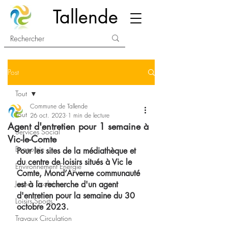
Tallende
Post
Tout
Commune de Tallende
Tout
26 oct. 2023
1 min de lecture
Agent d'entretien pour 1 semaine à
Services Social
Vic-le-Comte
Economie
Pour les sites de la médiathèque et 
du centre de loisirs situés à Vic le 
Environnement Energie
Comte, Mond’Arverne communauté 
Jeunes Scolaire
est à la recherche d'un agent 
d'entretien pour la semaine du 30 
Loisirs Sports
octobre 2023.
Travaux Circulation