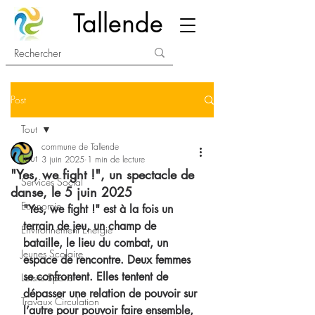
Tallende
Post
Tout
commune de Tallende
Tout
3 juin 2025
1 min de lecture
"Yes, we fight !", un spectacle de
Services Social
danse, le 5 juin 2025
Economie
"Yes, we fight !" est à la fois un 
terrain de jeu, un champ de 
Environnement Energie
bataille, le lieu du combat, un 
Jeunes Scolaire
espace de rencontre. Deux femmes 
se confrontent. Elles tentent de 
Loisirs Sports
dépasser une relation de pouvoir sur 
Travaux Circulation
l’autre pour pouvoir faire ensemble, 