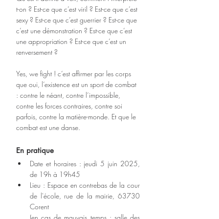
t-on ? Est-ce que c’est viril ? Est-ce que c’est 
sexy ? Est-ce que c’est guerrier ? Est-ce que 
c’est une démonstration ? Est-ce que c’est 
une appropriation ? Est-ce que c’est un 
renversement ?
Yes, we fight ! c’est affirmer par les corps 
que oui, l’existence est un sport de combat 
: contre le néant, contre l’impossible, 
contre les forces contraires, contre soi 
parfois, contre la matière-monde. Et que le 
combat est une danse.
En pratique
Date et horaires : jeudi 5 juin 2025, 
de 19h à 19h45
Lieu : Espace en contrebas de la cour 
de l'école, rue de la mairie, 63730 
Corent
(en cas de mauvais temps : salle des 