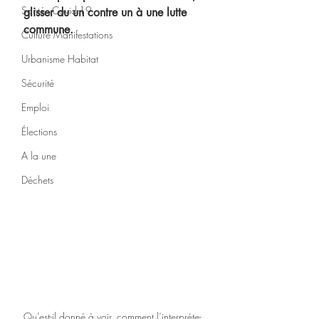
Santé - Covid-19
glisser du un contre un à une lutte 
commune.
Culture Manifestations
Urbanisme Habitat
Sécurité
Emploi
Élections
A la une
Déchets
Qu’est-il donné à voir, comment l’interprète-