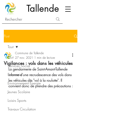
Tallende
Post
Tout
Commune de Tallende
Tout
27 nov. 2021
1 min de lecture
Vigilances : vols dans les véhicules
Services Social
La gendarmerie de Saint-Amant-Tallende 
Economie
informe d'une recrudescence des vols dans 
les véhicules dits "vol à la roulotte". Il 
Environnement Energie
convient donc de prendre des précautions :
Jeunes Scolaire
Loisirs Sports
Travaux Circulation