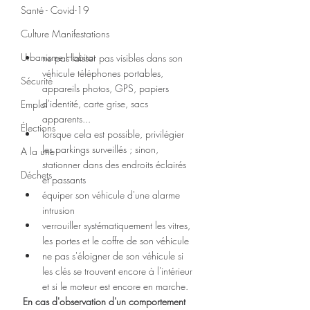
Santé - Covid-19
Culture Manifestations
Urbanisme Habitat
ne pas laisser pas visibles dans son 
véhicule téléphones portables, 
Sécurité
appareils photos, GPS, papiers 
d'identité, carte grise, sacs 
Emploi
apparents...
Élections
lorsque cela est possible, privilégier 
les parkings surveillés ; sinon, 
A la une
stationner dans des endroits éclairés 
Déchets
et passants
équiper son véhicule d'une alarme 
intrusion
verrouiller systématiquement les vitres, 
les portes et le coffre de son véhicule
ne pas s'éloigner de son véhicule si 
les clés se trouvent encore à l'intérieur 
et si le moteur est encore en marche.
En cas d'observation d'un comportement 