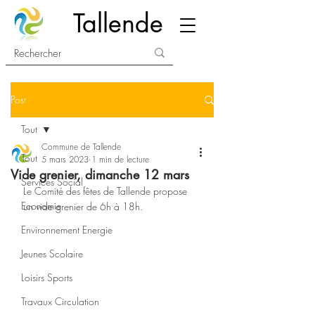
Tallende
Post
Tout
Commune de Tallende
Tout
5 mars 2023
1 min de lecture
Vide grenier, dimanche 12 mars
Services Social
Le Comité des fêtes de Tallende propose 
Economie
un vide grenier de 6h à 18h.
Environnement Energie
Jeunes Scolaire
Loisirs Sports
Travaux Circulation