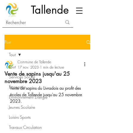
Tallende
Post
Tout
Commune de Tallende
Tout
17 nov. 2023
1 min de lecture
Vente de sapins jusqu'au 25
Services Social
novembre 2023
Economie
Vente de sapins du Livradois au profit des 
écoles de Tallende jusqu'au 25 novembre 
Environnement Energie
2023.
Jeunes Scolaire
Loisirs Sports
Travaux Circulation