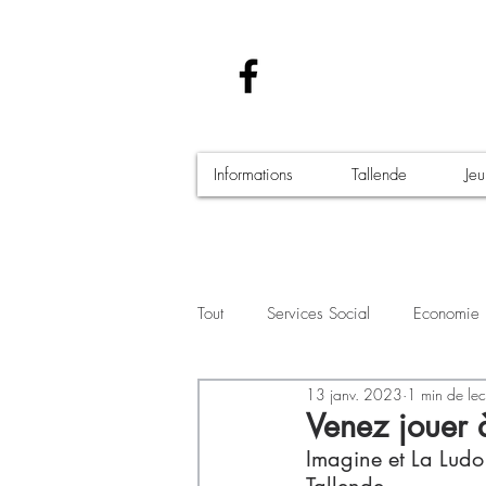
Informations
Tallende
Je
Tout
Services Social
Economie
13 janv. 2023
1 min de lec
Santé - Covid-19
Culture Manif
Venez jouer 
Imagine et La Ludo 