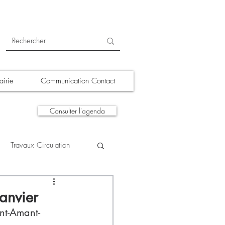
irie
Communication Contact
Consulter l'agenda
Travaux Circulation
tions
A la une
anvier
int-Amant-