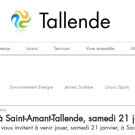
Tallende
unesse
Loisirs
Services
Vivre ensemble
Ma
Environnement Energie
Jeunes Scolaire
Loisirs Sports
ture
estations
Urbanisme Habitat
Sécurité
Emploi
Élec
à Saint-Amant-Tallende, samedi 21 j
vous invitent à venir jouer, samedi 21 janvier, à Sa