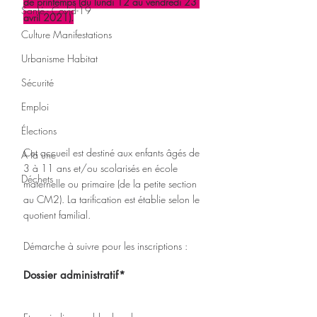
de printemps (du lundi 12 au vendredi 23 
Santé - Covid-19
avril 2021).
Culture Manifestations
Urbanisme Habitat
Sécurité
Emploi
Élections
Cet accueil est destiné aux enfants âgés de 
A la une
3 à 11 ans et/ou scolarisés en école 
Déchets
maternelle ou primaire (de la petite section 
au CM2). La tarification est établie selon le 
quotient familial.
Démarche à suivre pour les inscriptions :
Dossier administratif*