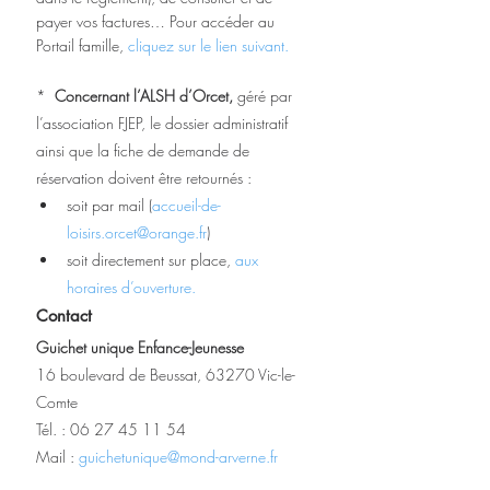
payer vos factures… Pour accéder au 
Portail famille, 
cliquez sur le lien suivant.
*  
Concernant l’ALSH d’Orcet,
 géré par 
l’association FJEP, le dossier administratif 
ainsi que la fiche de demande de 
réservation doivent être retournés :
soit par mail (
accueil-de-
loisirs.orcet@orange.fr
) 
soit directement sur place, 
aux 
horaires d’ouverture.
Contact
Guichet unique Enfance-Jeunesse
16 boulevard de Beussat, 63270 Vic-le-
Comte
Tél. : 06 27 45 11 54 
Mail : 
guichetunique@mond-arverne.fr