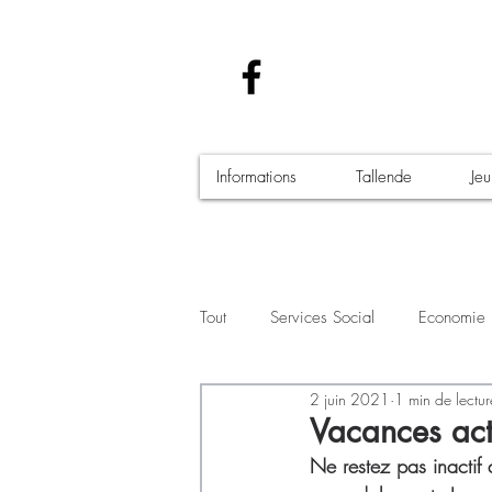
Informations
Tallende
Je
Tout
Services Social
Economie
2 juin 2021
1 min de lectur
Santé - Covid-19
Culture Manif
Vacances act
Ne restez pas inactif