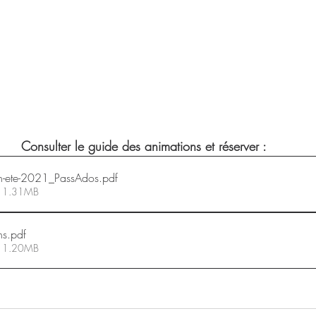
Consulter le guide des animations et réserver :
n-ete-2021_PassAdos
.pdf
 • 1.31MB
ns
.pdf
 • 1.20MB