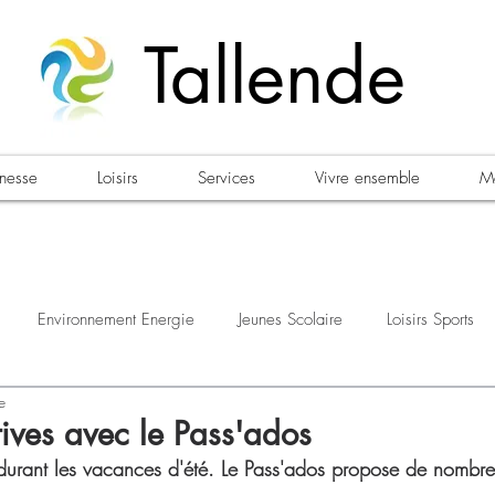
Tallende
unesse
Loisirs
Services
Vivre ensemble
Ma
Environnement Energie
Jeunes Scolaire
Loisirs Sports
e
estations
Urbanisme Habitat
Sécurité
Emploi
Élec
ives avec le Pass'ados
 durant les vacances d'été. Le Pass'ados propose de nombre