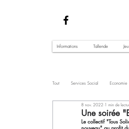
Informations
Tallende
Je
Tout
Services Social
Economie
8 nov. 2022
1 min de lectu
Santé - Covid-19
Culture Manif
Une soirée "
Le collectif "Tous So
nouveau" au profit du