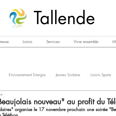
Tallende
unesse
Loisirs
Services
Vivre ensemble
Ma
Environnement Energie
Jeunes Scolaire
Loisirs Sports
re
estations
Urbanisme Habitat
Sécurité
Emploi
Élec
Beaujolais nouveau" au profit du Té
lidaires" organise le 17 novembre prochain une soirée "Be
 Téléthon. 