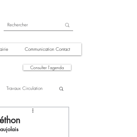
irie
Communication Contact
Consulter l'agenda
Travaux Circulation
tions
A la une
léthon
aujolais 