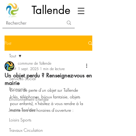
Tallende
Post
Tout
commune de Tallende
Tout
1 sept. 2025
1 min de lecture
Un objet perdu ? Renseignez-vous en
Services Social
mairie
Economie
En cas de perte d'un objet sur Tallende 
(clés, téléphones, bijoux fantaisie, objets 
Environnement Energie
pour enfants), n'hésitez à vous rendre à la 
Jeunes Scolaire
mairie lors des horaires d'ouverture :
Loisirs Sports
Travaux Circulation