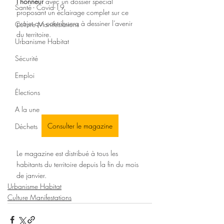
l’honneur
 avec un dossier spécial 
Santé - Covid-19
proposant un éclairage complet sur ce 
projet qui contribuera à dessiner l’avenir 
Culture Manifestations
du territoire. 
Urbanisme Habitat
Sécurité
Emploi
Élections
A la une
Consulter le magazine
Déchets
Le magazine est distribué à tous les 
habitants du territoire depuis la fin du mois 
de janvier.
Urbanisme Habitat
Culture Manifestations