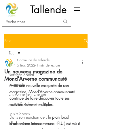
Tallende
Post
Tout
Commune de Tallende
Tout
5 févr. 2022
1 min de lecture
Un nouveau magazine de
Services Social
Mond'Arverne communauté
Economie
Avec une nouvelle maquette de son 
magazine, Mond'Arverne communauté 
Environnement Energie
continue de faire découvrir toute ses 
Jeunes Scolaire
activités riches et multiples.
Loisirs Sports
Dans son édiction de , le 
plan local 
Travaux Circulation
d’urbanisme intercommunal (PLUi) est mis à 