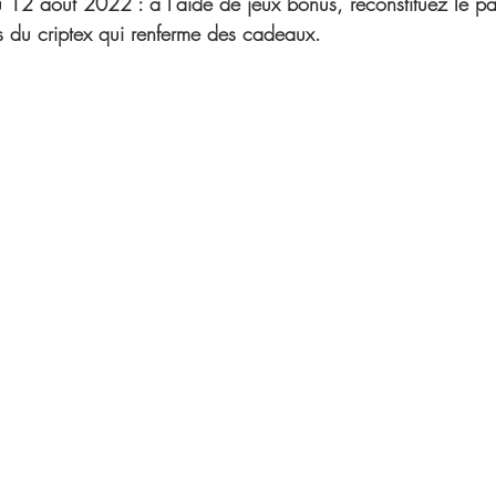
au 12 aout 2022 : à l'aide de jeux bonus, reconstituez le p
es du criptex qui renferme des cadeaux.