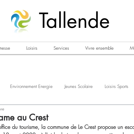
Tallende
unesse
Loisirs
Services
Vivre ensemble
Ma
Environnement Energie
Jeunes Scolaire
Loisirs Sports
ure
estations
Urbanisme Habitat
Sécurité
Emploi
Élec
ame au Crest
'office du tourisme, la commune de Le Crest propose un es