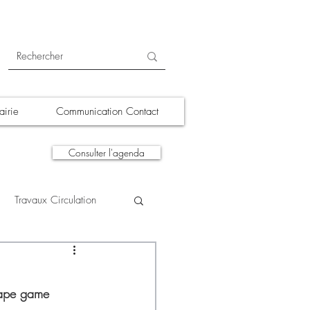
irie
Communication Contact
Consulter l'agenda
Travaux Circulation
tions
A la une
cape game 