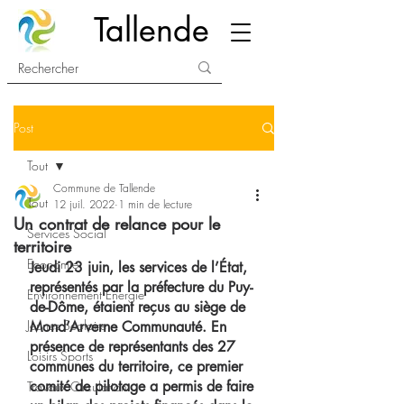
Tallende
Post
Tout
Commune de Tallende
Tout
12 juil. 2022
1 min de lecture
Un contrat de relance pour le
Services Social
territoire
Economie
Jeudi 23 juin, les services de l’État, 
représentés par la préfecture du Puy-
Environnement Energie
de-Dôme, étaient reçus au siège de 
Jeunes Scolaire
Mond’Arverne Communauté. En 
présence de représentants des 27 
Loisirs Sports
communes du territoire, ce premier 
comité de pilotage a permis de faire 
Travaux Circulation