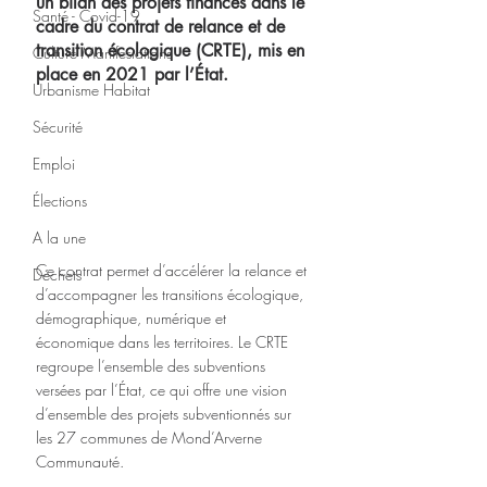
un bilan des projets financés dans le 
Santé - Covid-19
cadre du contrat de relance et de 
transition écologique (CRTE), mis en 
Culture Manifestations
place en 2021 par l’État.
Urbanisme Habitat
Sécurité
Emploi
Élections
A la une
Ce contrat permet d’accélérer la relance et 
Déchets
d’accompagner les transitions écologique, 
démographique, numérique et 
économique dans les territoires. Le CRTE 
regroupe l’ensemble des subventions 
versées par l’État, ce qui offre une vision 
d’ensemble des projets subventionnés sur 
les 27 communes de Mond’Arverne 
Communauté.