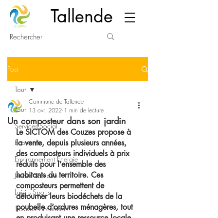
Tallende
Post
Tout
Commune de Tallende
Tout
13 avr. 2022
1 min de lecture
Un composteur dans son jardin
Services Social
Le SICTOM des Couzes propose à 
Economie
la vente, depuis plusieurs années, 
des composteurs individuels à prix 
Environnement Energie
réduits pour l’ensemble des 
habitants du territoire. Ces 
Jeunes Scolaire
composteurs permettent de 
Loisirs Sports
détourner leurs biodéchets de la 
poubelle d’ordures ménagères, tout 
Travaux Circulation
en produisant une ressource locale.