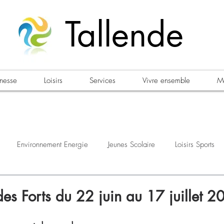
Tallende
unesse
Loisirs
Services
Vivre ensemble
Ma
Environnement Energie
Jeunes Scolaire
Loisirs Sports
estations
Urbanisme Habitat
Sécurité
Emploi
Élec
des Forts du 22 juin au 17 juillet 2