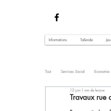
Informations
Tallende
Je
Tout
Services Social
Economie
12 juin
1 min de lecture
Santé - Covid-19
Culture Manif
Travaux rue 