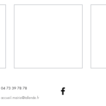
04 73 39 78 78​
accueil.mairie@tallende.fr