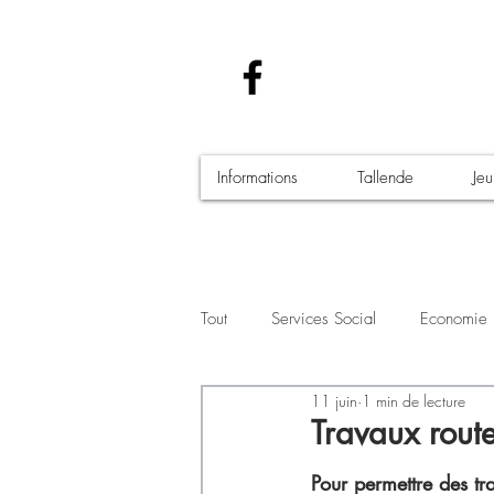
Informations
Tallende
Je
Tout
Services Social
Economie
11 juin
1 min de lecture
Santé - Covid-19
Culture Manif
Travaux rout
Pour permettre des t