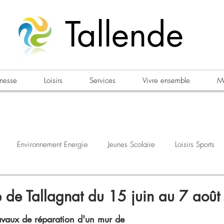
Tallende
unesse
Loisirs
Services
Vivre ensemble
Ma
Environnement Energie
Jeunes Scolaire
Loisirs Sports
estations
Urbanisme Habitat
Sécurité
Emploi
Élec
e de Tallagnat du 15 juin au 7 aoû
ravaux de réparation d'un mur de 