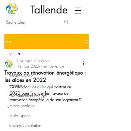
Tallende
Post
Tout
Commune de Tallende
Tout
12 mars 2022
1 min de lecture
Travaux de rénovation énergétique :
Services Social
les aides en 2022
Economie
Quelles sont les 
aides
 qui existent en 
2022 pour financer les travaux de 
Environnement Energie
rénovation énergétique de son logement ?
Jeunes Scolaire
Loisirs Sports
Travaux Circulation