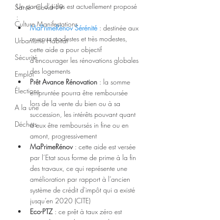
Un panel d'aides est actuellement proposé 
Santé - Covid-19
:
Culture Manifestations
MaPrimeRénov Sérénité
: destinée aux 
revenus modestes et très modestes, 
Urbanisme Habitat
cette aide a pour objectif 
Sécurité
d’encourager les rénovations globales 
des logements
Emploi
Prêt Avance Rénovation 
: la somme 
Élections
empruntée pourra être remboursée 
lors de la vente du bien ou à sa 
A la une
succession, les intérêts pouvant quant 
Déchets
à eux être remboursés in fine ou en 
amont, progressivement
MaPrimeRénov 
: cette aide est versée 
par l’Etat sous forme de prime à la fin 
des travaux, ce qui représente une 
amélioration par rapport à l’ancien 
système de crédit d'impôt qui a existé 
jusqu’en 2020 (CITE)
Eco-PTZ 
: ce prêt à taux zéro est 