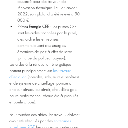
accordé pour des travaux de 
rénovation thermique. Le 1er janvier 
2022, son plafond a été relevé à 50 
000 €
Primes Energie CEE 
: les primes CEE 
sont les aides financées par le privé, 
c’est-à-dire les entreprises 
commercialisant des énergies 
émettrices de gaz à effet de serre 
(principe du pollueur-payeur).
Les aides à la rénovation énergétique 
portent principalement sur 
les travaux 
d’isolation
 (combles, sols, murs et fenêtres) 
et de système de chauffage (pompe à 
chaleur air-eau ou air-air, chaudière gaz 
haute performance, chaudière à granulés 
et poêle à bois).
Pour toucher ces aides, les travaux doivent 
avoir été effectués par des 
entreprises 
labellisées RGE
 (reconnues garantes pour 