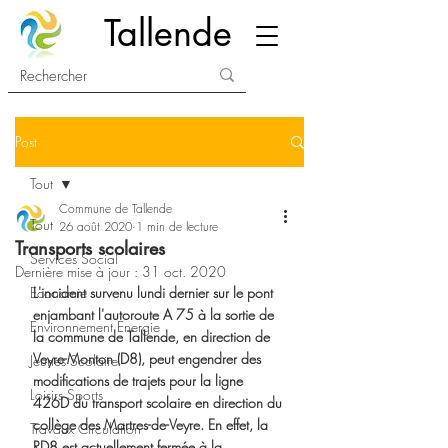
Tallende
Post
Tout
Commune de Tallende
Tout
26 août 2020
1 min de lecture
Transports scolaires
Services Social
Dernière mise à jour :
31 oct. 2020
Economie
L'incident survenu lundi dernier sur le pont 
enjambant l'autoroute A 75 à la sortie de 
Environnement Energie
la commune de Tallende, en direction de 
Veyre-Monton (D8), peut engendrer des 
Jeunes Scolaire
modifications de trajets pour la ligne 
Loisirs Sports
426D du transport scolaire en direction du 
collège des Martres-de-Veyre. En effet, la 
Travaux Circulation
RD8 est actuellement fermée à la 