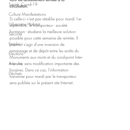
Santé - Covid-19
circulation.
Culture Manifestations
Si celle-ci n'est pas rétablie pour mardi 1er 
Urbanisme Habitat
septembre, le transporteur - société 
Fontanon - étudiera la meilleure solution 
Sécurité
possible pour cette semaine de rentrée. Il 
Emploi
pourrait s'agir d'une inversion de 
ramassage et de dépôt entre les arrêts du 
Élections
Monuments aux morts et du rond-point Inter-
A la une
marché, sans modification importante des 
horaires. Dans ce cas, l'information 
Déchets
transmise pour mardi par le transporteur 
sera publiée sur le présent site Internet.