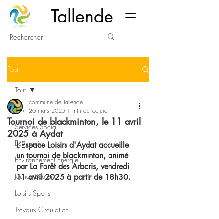
Tallende
Post
Tout
commune de Tallende
Tout
20 mars 2025
1 min de lecture
Tournoi de blackminton, le 11 avril
Services Social
2025 à Aydat
Economie
L’Espace Loisirs d'Aydat accueille 
un tournoi de blackminton, animé 
Environnement Energie
par La Forêt des Arboris, vendredi 
Jeunes Scolaire
11 avril 2025 à partir de 18h30.
Loisirs Sports
Travaux Circulation