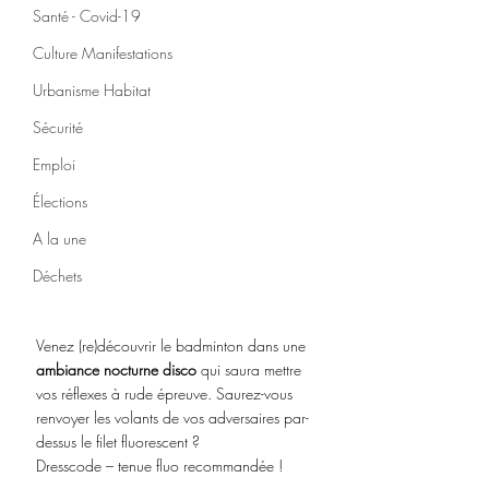
Santé - Covid-19
Culture Manifestations
Urbanisme Habitat
Sécurité
Emploi
Élections
A la une
Déchets
Venez (re)découvrir le badminton dans une 
ambiance nocturne disco
 qui saura mettre 
vos réflexes à rude épreuve. Saurez-vous 
renvoyer les volants de vos adversaires par-
dessus le filet fluorescent ?
Dresscode – tenue fluo recommandée !