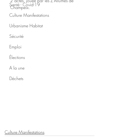
2 actes, jouée par les Z'Allumés de 
Santé - Covid-19
Champeix. 
Culture Manifestations
Urbanisme Habitat
Sécurité
Emploi
Élections
A la une
Déchets
Culture Manifestations