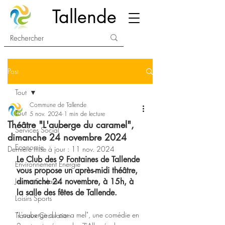
Tallende
Post
Tout
Commune de Tallende
Tout
5 nov. 2024
1 min de lecture
Théâtre "L'auberge du caramel",
Services Social
dimanche 24 novembre 2024
Economie
Dernière mise à jour :
11 nov. 2024
Le Club des 9 Fontaines de Tallende 
Environnement Energie
vous propose un après-midi théâtre, 
Jeunes Scolaire
dimanche 24 novembre, à 15h, à 
la salle des fêtes de Tallende.
Loisirs Sports
"L'auberge du car a mel", une comédie en 
Travaux Circulation