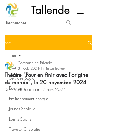
Tallende
Post
Tout
Commune de Tallende
Tout
31 oct. 2024
1 min de lecture
Théâtre "Pour en finir avec l'origine
Services Social
du monde", le 20 novembre 2024
Economie
Dernière mise à jour :
7 nov. 2024
Environnement Energie
Jeunes Scolaire
Loisirs Sports
Travaux Circulation