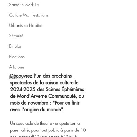
Santé - Covid-19
Culture Manifestations
Urbanisme Habitat
Sécurité
Emploi
Élections
A la une
Découvrez l'un des prochains 
Déchets
spectacles de la saison culturelle 
2024-2025 des Scènes Éphémères 
de Mond'Arverne Communauté, du 
mois de novembre : "Pour en finir 
avec l'origine du monde".
Un spectacle de théâtre - enquête sur la 
parentalité, pour tout public à partir de 10 
ans, mercredi 20 novembre à 20h, à 