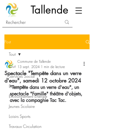
Tallende
Post
Tout
Commune de Tallende
Tout
13 sept. 2024
1 min de lecture
Spectacle "Tempête dans un verre
Services Social
d'eau", samedi 12 octobre 2024
Economie
"Tempête dans un verre d'eau", un 
spectacle "Famille" théâtre d'objets, 
Environnement Energie
avec la compagnie Tac Tac.
Jeunes Scolaire
Loisirs Sports
Travaux Circulation