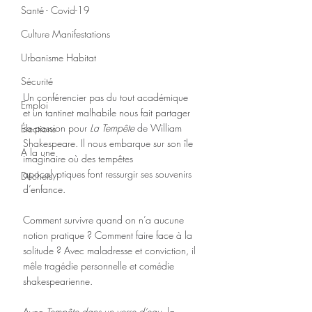
Santé - Covid-19
Culture Manifestations
Urbanisme Habitat
Sécurité
Un conférencier pas du tout académique 
Emploi
et un tantinet malhabile nous fait partager 
sa passion pour 
La Tempête
 de William 
Élections
Shakespeare. Il nous embarque sur son île 
A la une
imaginaire où des tempêtes 
apocalyptiques font ressurgir ses souvenirs 
Déchets
d’enfance. 
Comment survivre quand on n’a aucune 
notion pratique ? Comment faire face à la 
solitude ? Avec maladresse et conviction, il 
mêle tragédie personnelle et comédie 
shakespearienne. 
Avec 
Tempête dans un verre d’eau
, la 