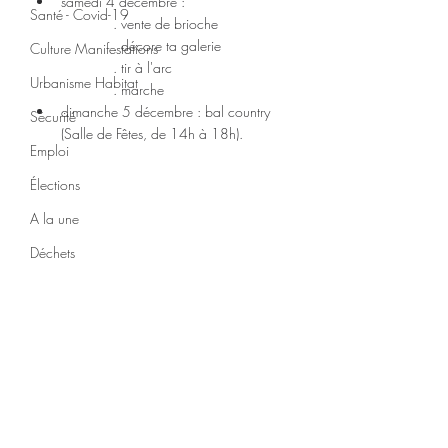
samedi 4 décembre :
Santé - Covid-19
. vente de brioche
. décore ta galerie
Culture Manifestations
. tir à l'arc
Urbanisme Habitat
. marche
dimanche 5 décembre : bal country 
Sécurité
(Salle de Fêtes, de 14h à 18h).
Emploi
Élections
A la une
Déchets