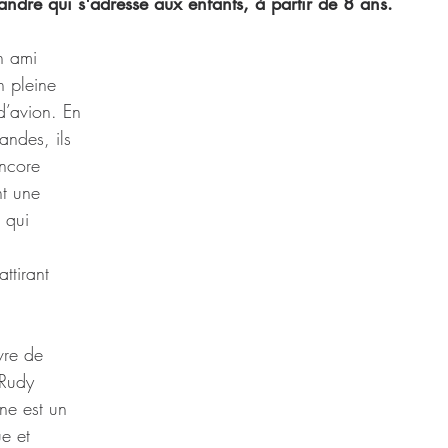
dre qui s'adresse aux enfants, à partir de 8 ans.
n ami 
 pleine 
d’avion. En 
ndes, ils 
encore 
nt une 
 qui 
 
tirant 
vre de 
 Rudy 
ne est un 
e et 