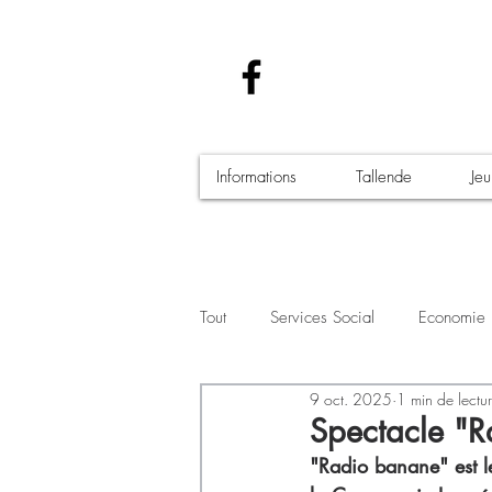
Informations
Tallende
Je
Tout
Services Social
Economie
9 oct. 2025
1 min de lectu
Santé - Covid-19
Culture Manif
Spectacle "R
"Radio banane" est l