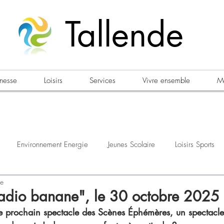
Tallende
unesse
Loisirs
Services
Vivre ensemble
Ma
Environnement Energie
Jeunes Scolaire
Loisirs Sports
re
estations
Urbanisme Habitat
Sécurité
Emploi
Élec
adio banane", le 30 octobre 2025
e prochain spectacle des Scènes Éphémères, un spectacle