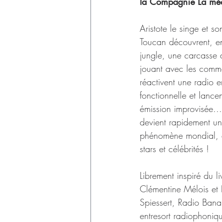
Déchets
la Compagnie La méan
Aristote le singe et so
Toucan découvrent, en
jungle, une carcasse 
jouant avec les comma
réactivent une radio 
fonctionnelle et lance
émission improvisée...
devient rapidement un
phénomène mondial, at
stars et célébrités !
Librement inspiré du li
Clémentine Mélois et
Spiessert, Radio Bana
entresort radiophoniqu