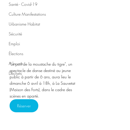
Santé - Covid-19
Culture Manifestations
Urbanisme Habitat
Sécurité
Emploi
Élections
A la une
"Le poil de la moustache du tigre", un 
spectacle de danse destiné au jeune 
Déchets
public à partir de 6 ans, aura lieu le 
dimanche 6 avril à 18h, à La Sauvetat 
(Maison des Forts), dans le cadre des 
scènes en aparté.
Réserver