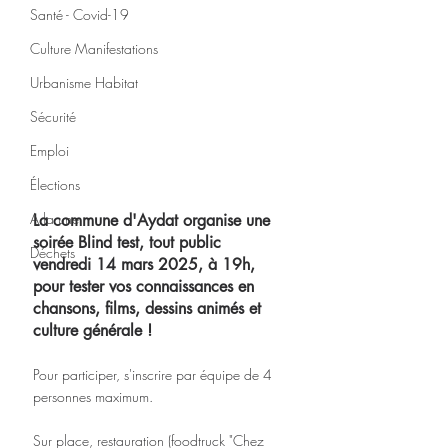
Santé - Covid-19
Culture Manifestations
Urbanisme Habitat
Sécurité
Emploi
Élections
A la une
La commune d'Aydat organise une 
soirée Blind test, tout public 
Déchets
vendredi 14 mars 2025, à 19h, 
pour tester vos connaissances en 
chansons, films, dessins animés et 
culture générale !  
Pour participer, s'inscrire par équipe de 4 
personnes maximum. 
Sur place, restauration (foodtruck "Chez 