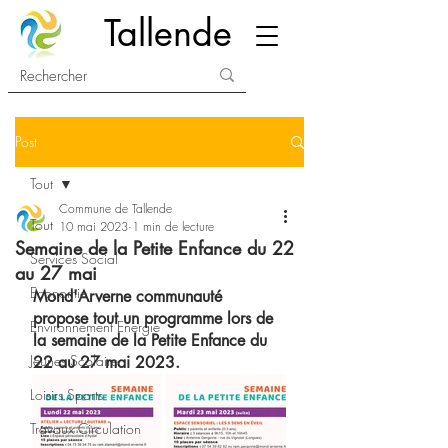
Tallende
Post
Tout
Commune de Tallende
Tout
10 mai 2023
1 min de lecture
Semaine de la Petite Enfance du 22
Services Social
au 27 mai
Economie
Mond'Arverne communauté 
propose tout un programme lors de 
Environnement Energie
la semaine de la Petite Enfance du 
Jeunes Scolaire
22 au 27 mai 2023.
Loisirs Sports
Travaux Circulation