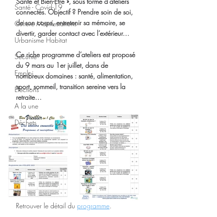
Santé et Bien-Être », sous forme d’ateliers 
Santé - Covid-19
connectés. Objectif ? Prendre soin de soi, 
de son corps, entretenir sa mémoire, se 
Culture Manifestations
divertir, garder contact avec l’extérieur…
Urbanisme Habitat
Ce riche programme d’ateliers est proposé 
Sécurité
du 9 mars au 1er juillet, dans de 
Emploi
nombreux domaines : santé, alimentation, 
sport, sommeil, transition sereine vers la 
Élections
retraite…
A la une
Déchets
Retrouver le détail du 
programme
.