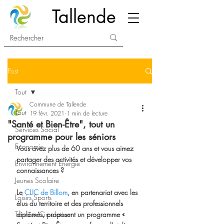
Tallende
Post
Tout
Commune de Tallende
Tout
19 févr. 2021
1 min de lecture
"Santé et Bien-Être", tout un
Services Social
programme pour les séniors
Economie
Vous avez plus de 60 ans et vous aimez 
partager des activités et développer vos 
Environnement Energie
connaissances ?  
Jeunes Scolaire
Le 
CLIC de Billom
, en partenariat avec les 
Loisirs Sports
élus du territoire et des professionnels 
Travaux Circulation
diplômés, proposent un programme « 