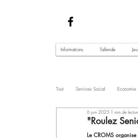
Informations
Tallende
Je
Tout
Services Social
Economie
6 juin 2025
1 min de lectur
Santé - Covid-19
Culture Manif
"Roulez Seni
Le CROMS organise 