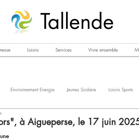
Tallende
unesse
Loisirs
Services
Vivre ensemble
Ma
Environnement Energie
Jeunes Scolaire
Loisirs Sports
e
estations
Urbanisme Habitat
Sécurité
Emploi
Élec
ors", à Aigueperse, le 17 juin 202
une 