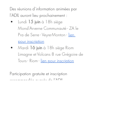
Des réunions d’information animées par 
l’ADIL auront lieu prochainement :
Lundi 
15 juin
 à 18h siège 
Mond'Arverne Communauté - ZA le 
Pra de Serre - Veyre-Monton - 
lien 
pour inscription
Mardi 
16 juin
 à 18h siège Riom 
Limagne et Volcans 8 rue Grégoire de 
Tours - Riom - 
lien pour inscription
Participation gratuite et inscription 
recommandée auprès de l’ADIL. 
D’autres réunions sont en cours 
d’organisation.
Contact
ADIL 63
129, avenue de la République, 63100 