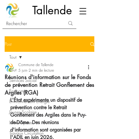
Tallende
Post
Tout
Commune de Tallende
Tout
5 juin
2 min de lecture
Réunions d'information sur le Fonds
Services Social
de prévention Retrait Gonflement des
Economie
Argiles (RGA)
L'État expérimente un dispositif de 
Environnement Energie
prévention contre le Retrait 
Jeunes Scolaire
Gonflement des Argiles dans le Puy-
de-Dôme. Des réunions 
Loisirs Sports
d'information sont organisées par 
Travaux Circulation
l'ADIL en juin 2026.