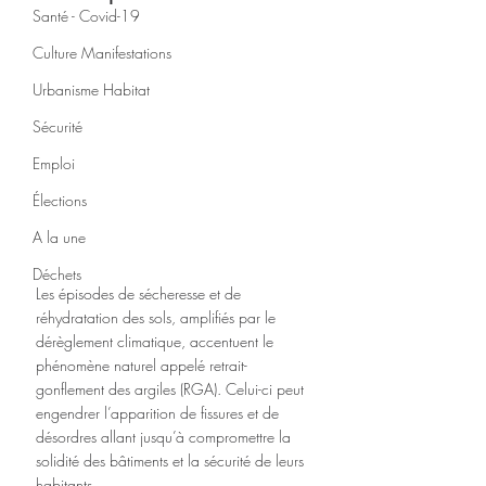
Santé - Covid-19
Culture Manifestations
Urbanisme Habitat
Sécurité
Emploi
Élections
A la une
Déchets
Les épisodes de sécheresse et de 
réhydratation des sols, amplifiés par le 
dérèglement climatique, accentuent le 
phénomène naturel appelé retrait-
gonflement des argiles (RGA). Celui-ci peut 
engendrer l’apparition de fissures et de 
désordres allant jusqu’à compromettre la 
solidité des bâtiments et la sécurité de leurs 
habitants.