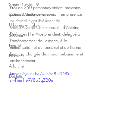
Santé - Covid-19
Près de 250 personnes étaient présentes 
pour assister à cette réunion, en présence 
Culture Manifestations
de Pascal Pigot (Président de 
Urbanisme Habitat
Mond’Arverne Communauté), d'Antoine 
Desforges (1er Vice-président, délégué à 
Sécurité
l’aménagement de l’espace, à la 
Emploi
mutualisation et au tourisme) et de Karine 
Enjolras, chargée de mission urbanisme et 
Élections
environnement.
A la une
https://youtu.be/w-n6a8rIKO8?
Déchets
si=Fme1ie9Y8p3gZ20n