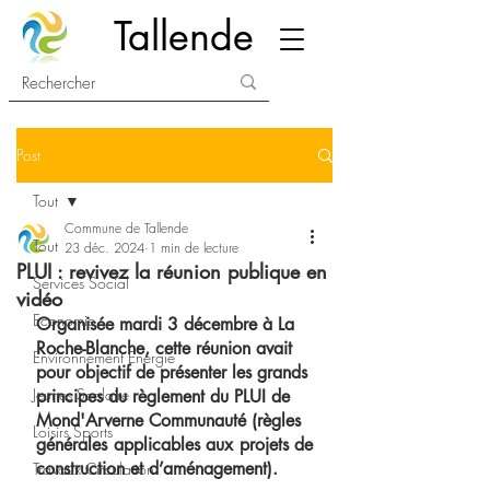
Tallende
Post
Tout
Commune de Tallende
Tout
23 déc. 2024
1 min de lecture
PLUI : revivez la réunion publique en
Services Social
vidéo
Economie
Organisée mardi 3 décembre à La 
Roche-Blanche, cette réunion avait 
Environnement Energie
pour objectif de présenter les grands 
Jeunes Scolaire
principes du règlement du PLUI de 
Mond'Arverne Communauté (règles 
Loisirs Sports
générales applicables aux projets de 
construction et d’aménagement).
Travaux Circulation