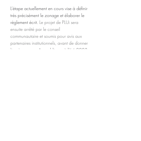
L’étape actuellement en cours vise à définir 
très précisément le zonage et élaborer le 
règlement écrit.
 Le projet de PLUi sera 
ensuite arrêté par le conseil 
communautaire et soumis pour avis aux 
partenaires institutionnels, avant de donner 
lieu à 
une enquête publique, à l’été 2023. 
Enfin, l’approbation du PLUi devrait 
intervenir au 2ème semestre 2023.
Urbanisme Habitat
Posts récents
Voir tout