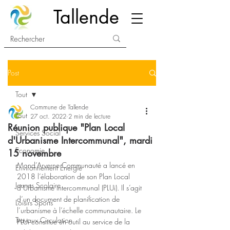
Tallende
Post
Tout
Commune de Tallende
Tout
27 oct. 2022
2 min de lecture
Réunion publique "Plan Local
Services Social
d'Urbanisme Intercommunal", mardi
Economie
15 novembre
Mond’Arverne Communauté a lancé en 
Environnement Energie
2018 l’élaboration de son Plan Local 
Jeunes Scolaire
d’Urbanisme intercommunal (PLUi). Il s’agit 
d’un document de planification de 
Loisirs Sports
l’urbanisme à l’échelle communautaire. Le 
Travaux Circulation
PLUi constitue un outil au service de la 