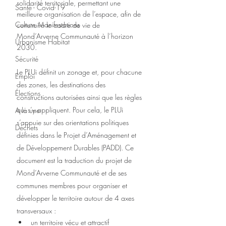
solidarité territoriale, permettant une 
Santé - Covid-19
meilleure organisation de l’espace, afin de 
Culture Manifestations
construire le cadre de vie de 
Mond’Arverne Communauté à l’horizon 
Urbanisme Habitat
2030.
Sécurité
Le PLUi définit un zonage et, pour chacune 
Emploi
des zones, les destinations des 
Élections
constructions autorisées ainsi que les règles 
qui s’y appliquent. Pour cela, le PLUi 
A la une
s’appuie sur des orientations politiques 
Déchets
définies dans le Projet d’Aménagement et 
de Développement Durables (PADD). Ce 
document est la traduction du projet de 
Mond’Arverne Communauté et de ses 
communes membres pour organiser et 
développer le territoire autour de 4 axes 
transversaux :
un territoire vécu et attractif